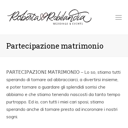
O
M
M
Partecipazione matrimonio
𝖯𝖠𝖱𝖳𝖤𝖢𝖨𝖯𝖠𝖹𝖨𝖮𝖭𝖨 𝖬𝖠𝖳𝖱𝖨𝖬𝖮𝖭𝖨𝖮 – Lo so, stiamo tutti
sperando di tornare ad abbracciarci, a divertirsi insieme,
e poter tornare a guardare gli splendidi sorrisi che
abbiamo e che stiamo tenendo nascosti da tanto tempo
purtroppo. Ed io, con tutti i miei cari sposi, stiamo
sperando anche di tornare presto ad incoronare i nostri
sogni.