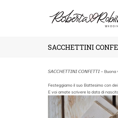
SACCHETTINI CONFE
𝘚𝘈𝘊𝘊𝘏𝘌𝘛𝘛𝘐𝘕𝘐 𝘊𝘖𝘕𝘍𝘌𝘛𝘛𝘐 – Bu
Festeggiamo il suo Battesimo con dei d
E voi amate scrivere la data di nasc