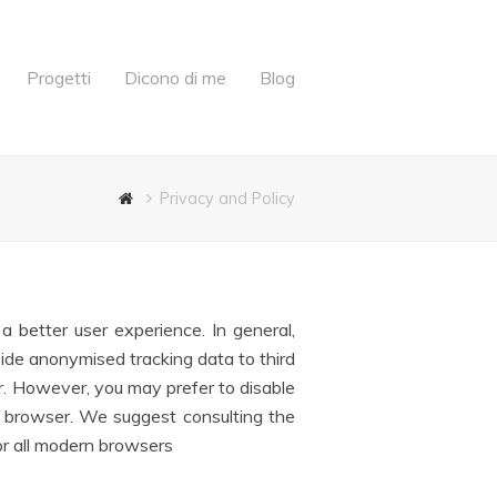
Progetti
Dicono di me
Blog
Privacy and Policy
a better user experience. In general,
vide anonymised tracking data to third
er. However, you may prefer to disable
ur browser. We suggest consulting the
or all modern browsers