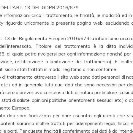
DELL’ART. 13 DEL GDPR 2016/679
informazioni circa il trattamento, le finalità, le modalità ed in
cy riguarda unicamente la presente pagina web, escludendo quin
l’art. 13 del Regolamento Europeo 2016/679 la informiamo circa
i dell’interessato. Titolare del trattamento è la ditta in
uale potrà rivolgersi per ogni informazione nonché per l’eser
ione, rettificazione o limitazione del trattamento). E’ inoltre 
ti siano stati trattati in modo illegittimo o non conforme.
 di trattamento attraverso il sito web sono dati personali di na
 etc.) ed in generale tutti quei dati che sono necessari per dar
à senza preventivo consenso dati di natura particolare (cosiddetti 
i di salute, opinioni politiche, orientamenti sessuali etc.) o da
mento Europeo.
nto dati sarà finalizzato per dare riscontro agli utenti che vis
conferiti saranno inoltre trattati per adempimenti legali, fiscal
le parti. Per queste finalità il conferimento dei dati è da inte