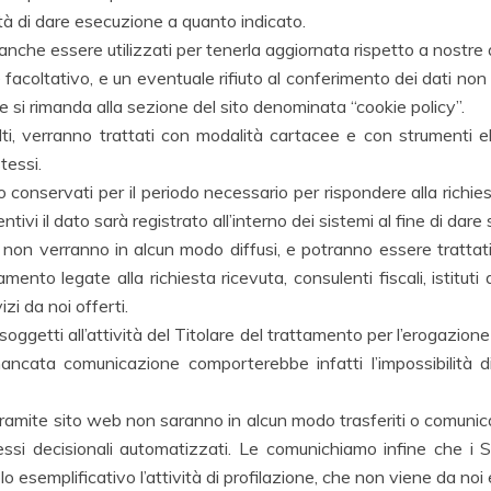
tà di dare esecuzione a quanto indicato.
nche essere utilizzati per tenerla aggiornata rispetto a nostre a
è facoltativo, e un eventuale rifiuto al conferimento dei dati 
e si rimanda alla sezione del sito denominata “cookie policy”.
lti, verranno trattati con modalità cartacee e con strumenti ele
tessi.
o conservati per il periodo necessario per rispondere alla richi
tivi il dato sarà registrato all’interno dei sistemi al fine di dare 
 non verranno in alcun modo diffusi, e potranno essere trattati d
mento legate alla richiesta ricevuta, consulenti fiscali, istituti
zi da noi offerti.
 soggetti all’attività del Titolare del trattamento per l’erogazion
mancata comunicazione comporterebbe infatti l’impossibilità di
i tramite sito web non saranno in alcun modo trasferiti o comuni
essi decisionali automatizzati. Le comunichiamo infine che i S
olo esemplificativo l’attività di profilazione, che non viene da noi