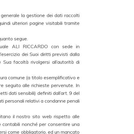
 generale la gestione dei dati raccolti
di ulteriori pagine visitabili tramite
 quanto segue.
dividuale ALI RICCARDO con sede in
cizio dei Suoi diritti previsti dalla
Sua facoltà rivolgersi all’autorità di
tura comune (a titolo esemplificativo e
e seguito alle richieste pervenute. In
dati sensibili) definiti dall’art. 9 del
ti personali relativi a condanne penali
itano il nostro sito web rispetto alle
i e contabili nonché per consentire una
ndersi come obbligatorio, ed un mancato