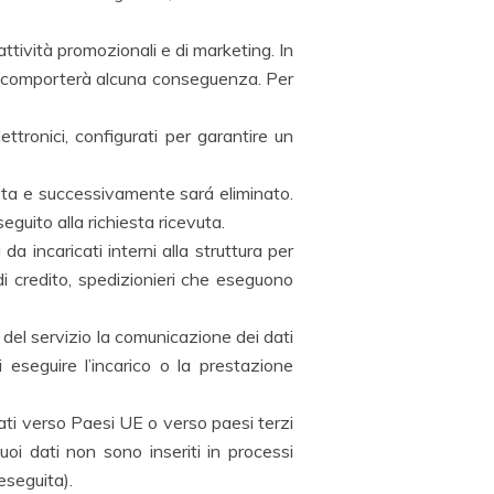
ttività promozionali e di marketing. In
non comporterà alcuna conseguenza. Per
ttronici, configurati per garantire un
esta e successivamente sará eliminato.
seguito alla richiesta ricevuta.
a incaricati interni alla struttura per
 di credito, spedizionieri che eseguono
e del servizio la comunicazione dei dati
 eseguire l’incarico o la prestazione
cati verso Paesi UE o verso paesi terzi
uoi dati non sono inseriti in processi
 eseguita).