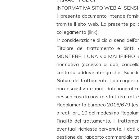
INFORMATIVA SITO WEB AI SENSI 
Il presente documento intende fornire 
tramite il sito web. La presente poli
collegamento (
link
).
In considerazione di ciò ai sensi del
Titolare del trattamento e diritt
MONTEBELLUNA via MALIPIERO, 65, al q
normativa (accesso ai dati, cancellaz
controllo laddove ritenga che i Suoi da
Natura del trattamento. I dati oggetto
non esaustivo e-mail, dati anagrafici
nessun caso la nostra struttura tratter
Regolamento Europeo 2016/679 (es. stat
o reati, art. 10 del medesimo Regola
Finalità del trattamento. Il trattame
eventuali richieste pervenute. I dati 
gestione del rapporto commerciale tra 