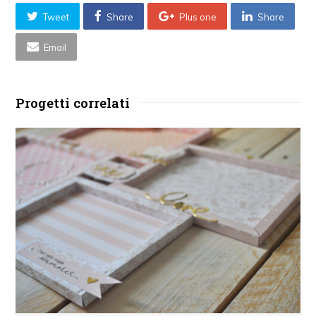
Tweet
Share
Plus one
Share
Email
Progetti correlati